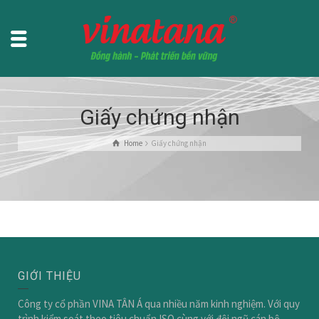
Giấy chứng nhận
Home
Giấy chứng nhận
GIỚI THIỆU
Công ty cổ phần VINA TÂN Á qua nhiều năm kinh nghiệm. Với quy
trình kiểm soát theo tiêu chuẩn ISO cùng với đội ngũ cán bộ