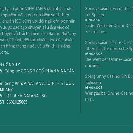
ng ty cổ phần VINA TÂN Á qua nhiều năm
Spinsy Casino: Ein umfas
h nghiệm. Với quy trình kiểm soát theo
für Spieler
08/06/2026
u chuẩn ISO cùng với đội ngũ cán bộ nhân
In der Welt der Online-Cas
n được đào tạo chuyên sâu làm việc có
zahlreiche...
 huyết và trách nhiệm cao đã tạo được uy
 và trở thành đối tác chiến lược của nhiều
Spinsy Casino im Test: E
ch hàng trong nước và trên thị trường
Überblick für deutsche Sp
c tế.
08/06/2026
Die Welt der Online-Casin
N CÔNG TY
und imm...
Tên Công ty: CÔNG TY CỔ PHẦN VINA TÂN
Spingranny Casino: Ein Bli
Kulissen
ên tiếng Anh: VINA TAN A JOINT - STOCK
08/06/2026
MPANY
Wer glaubt, Online-Casinos
ên viết tắt: VINATANA JSC
hat...
ST: 3601025685