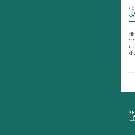
CÔ
S
Nh
tro
ra
ch
KH
L