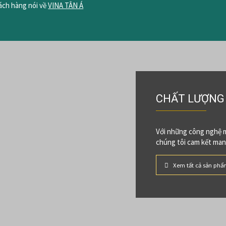
ách hàng nói về
VINA TÂN Á
CHẤT LƯỢNG 
Với những công nghệ m
chúng tôi cam kết man
Xem tất cả sản phẩ