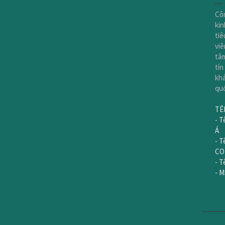
Cô
kin
tiê
viê
tâm
tín
khá
quố
TÊ
- 
Á
- T
CO
- T
- M