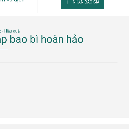
NHẬN BÁO GIÁ
g - Hiệu quả
áp bao bì hoàn hảo
Ị CỐT LÕI
VĂN HÓA DOANH NGHIỆP
khu vực.
cạnh tranh và dịch vụ hoàn hảo.