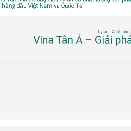
hàng đầu Việt Nam
ụ
và Quốc Tế
Uy tín - Chất lượn
Vina Tân Á – Giải ph
TẦM NHÌN
SỨ MỆNH
GIÁ TR
Trở thành nhà cung cấp giải pháp bao bì hàng đầu Việt Nam và vươn tầm 
Mang đến cho khách hàng những sản phẩm bao bì chất lượng cao, giá cả 
Góp phần bảo vệ môi trường và phát triển bền vững.