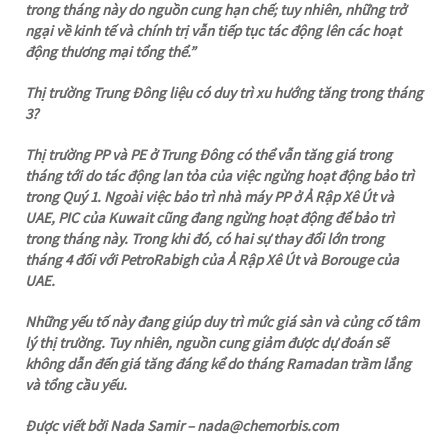
trong tháng này do nguồn cung hạn chế; tuy nhiên, những trở
ngại về kinh tế và chính trị vẫn tiếp tục tác động lên các hoạt
động thương mại tổng thể.”
Thị trường Trung Đông liệu có duy trì xu hướng tăng trong tháng
3?
Thị trường PP và PE ở Trung Đông có thể vẫn tăng giá trong
tháng tới do tác động lan tỏa của việc ngừng hoạt động bảo trì
trong Quý 1. Ngoài việc bảo trì nhà máy PP ở Ả Rập Xê Út và
UAE, PIC của Kuwait cũng đang ngừng hoạt động để bảo trì
trong tháng này. Trong khi đó, có hai sự thay đổi lớn trong
tháng 4 đối với PetroRabigh của Ả Rập Xê Út và Borouge của
UAE.
Những yếu tố này đang giúp duy trì mức giá sàn và củng cố tâm
lý thị trường. Tuy nhiên, nguồn cung giảm được dự đoán sẽ
không dẫn đến giá tăng đáng kể do tháng Ramadan trầm lắng
và tổng cầu yếu.
Được viết bởi Nada Samir – nada@chemorbis.com