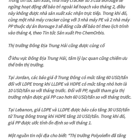
Trong tin tức sản xuất, nhà máy cracker số 3 của Borouge sẽ
ngừng hoạt động để bảo trì ngoài kế hoạch vào tháng 2, điều
này không được nhà sản xuất xác nhận trực tiếp. Trong khi đó,
cùng một nhà máy cracker cùng với 3 nhà máy PE và 2 nhà máy
PP thuộc dự án Borouge 3 sẽ đóng cửa để bảo trì theo lịch trình
vào tháng 4, theo Tin tức Sản xuất Pro ChemOrbis.
Thị trường Đông Địa Trung Hải cũng được củng cố
Ở khu vực Đông Địa Trung Hải, tâm lý lạc quan cũng chiếm ưu
thế trên thị trường.
Tại Jordan, các báo giá ở Trung Đông có mức tăng 60 USD/tấn
đối với LDPE trong khi LLDPE và HDPE có mức tăng nhỏ hơn là
10 USD/tấn so với tháng trước. Đối với PP, người tham gia thị
trường nhận được giá PP cao hơn 60 USD/tấn so với tháng trước.
Tại Lebanon, giá LDPE và LLDPE được báo cáo tăng 30 USD/tấn
từ Trung Đông trong khi HDPE tăng 10 USD/tấn. Trong khi đó,
giá PP được ước tính ổn định so với tháng 1.
Một nguồn tin nội địa cho biết: “Thị trường Polyolefin đã tăng