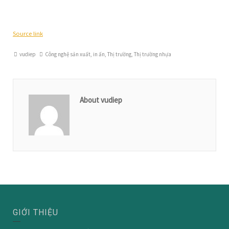
Source link
vudiep
Công nghệ sản xuất, in ấn
,
Thị trường
,
Thị trường nhựa
About vudiep
GIỚI THIỆU