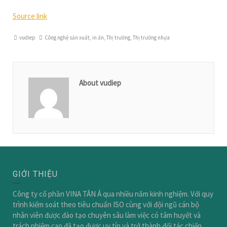
Source link
vudiep
Công nghệ sản xuất, in ấn
,
Thị trường
,
Thị trường nhựa
About vudiep
GIỚI THIỆU
Công ty cổ phần VINA TÂN Á qua nhiều năm kinh nghiệm. Với quy
trình kiểm soát theo tiêu chuẩn ISO cùng với đội ngũ cán bộ
nhân viên được đào tạo chuyên sâu làm việc có tâm huyết và
trách nhiệm cao đã tạo được uy tín và trở thành đối tác chiến