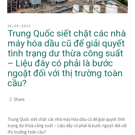
26/08/2025
Trung Quốc siết chặt các nhà
máy hóa dầu cũ để giải quyết
tình trạng dư thừa công suất
– Liệu đây có phải là bước
ngoặt đối với thị trường toàn
cầu?
Share
Trung Quốc siết chặt các nhà máy hóa dầu cũ để giải quyết tình
trạng dư thừa công suất – Liệu đây có phải là bước ngoặt đối với
thị trường toàn cầu?