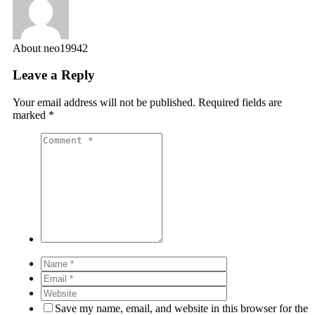
About neo19942
Leave a Reply
Your email address will not be published.
Required fields are
marked
*
Save my name, email, and website in this browser for the