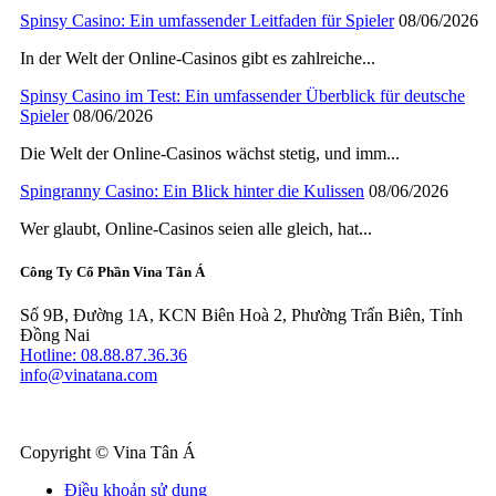
Spinsy Casino: Ein umfassender Leitfaden für Spieler
08/06/2026
In der Welt der Online-Casinos gibt es zahlreiche...
Spinsy Casino im Test: Ein umfassender Überblick für deutsche
Spieler
08/06/2026
Die Welt der Online-Casinos wächst stetig, und imm...
Spingranny Casino: Ein Blick hinter die Kulissen
08/06/2026
Wer glaubt, Online-Casinos seien alle gleich, hat...
Công Ty Cổ Phần Vina Tân Á
Số 9B, Đường 1A, KCN Biên Hoà 2, Phường Trấn Biên, Tỉnh
Đồng Nai
Hotline: 08.88.87.36.36
info@vinatana.com
Copyright © Vina Tân Á
Điều khoản sử dụng