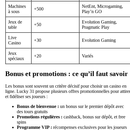
Machines
NetEnt, Microgaming,
+500
à sous
Play’n GO
Jeux de
Evolution Gaming,
+50
table
Pragmatic Play
Live
+30
Evolution Gaming
Casino
Jeux
+20
Variés
spéciaux
Bonus et promotions : ce qu’il faut savoir
Les bonus sont souvent un critère décisif pour choisir un casino en
ligne. Lucky 31 propose plusieurs offres promotionnelles pour attire
et fidéliser ses joueurs :
Bonus de bienvenue :
un bonus sur le premier dépôt avec
des tours gratuits
Promotions régulières :
cashback, bonus sur dépôt, et free
spins
Programme VIP :
récompenses exclusives pour les joueurs