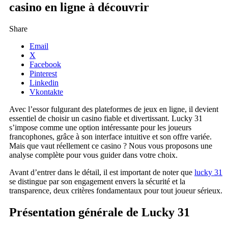
casino en ligne à découvrir
Share
Email
X
Facebook
Pinterest
Linkedin
Vkontakte
Avec l’essor fulgurant des plateformes de jeux en ligne, il devient
essentiel de choisir un casino fiable et divertissant. Lucky 31
s’impose comme une option intéressante pour les joueurs
francophones, grâce à son interface intuitive et son offre variée.
Mais que vaut réellement ce casino ? Nous vous proposons une
analyse complète pour vous guider dans votre choix.
Avant d’entrer dans le détail, il est important de noter que
lucky 31
se distingue par son engagement envers la sécurité et la
transparence, deux critères fondamentaux pour tout joueur sérieux.
Présentation générale de Lucky 31