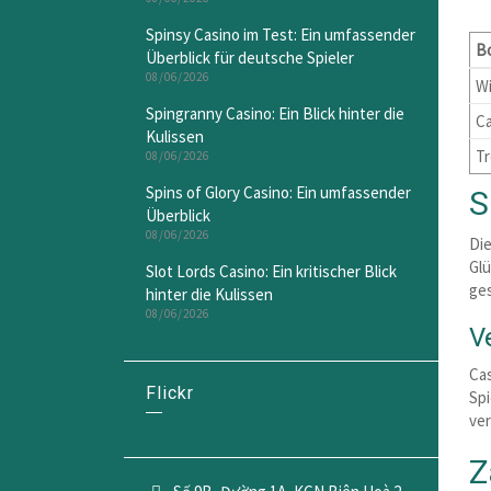
Spinsy Casino im Test: Ein umfassender
B
Überblick für deutsche Spieler
08/06/2026
W
Spingranny Casino: Ein Blick hinter die
C
Kulissen
T
08/06/2026
Spins of Glory Casino: Ein umfassender
S
Überblick
08/06/2026
Die
Gl
Slot Lords Casino: Ein kritischer Blick
ges
hinter die Kulissen
08/06/2026
V
Cas
Flickr
Spi
ve
Z