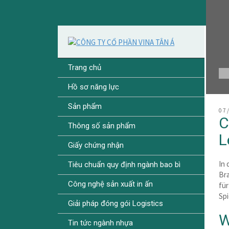
Trang chủ
Hồ sơ năng lực
Sản phẩm
07
C
Thông số sản phẩm
L
Giấy chứng nhận
In 
Tiêu chuẩn quy định ngành bao bì
Br
Công nghệ sản xuất in ấn
für
Sp
Giải pháp đóng gói Logistics
W
Tin tức ngành nhựa