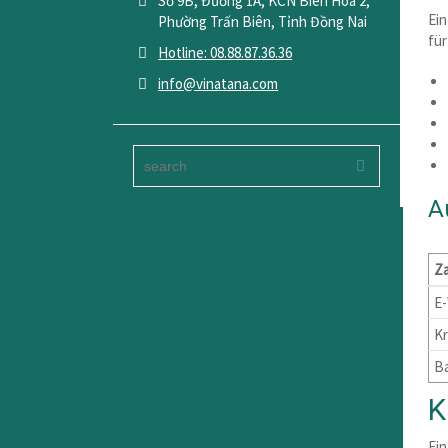
Số 9B, Đường 1A, KCN Biên Hoà 2,
Ein
Phường Trấn Biên, Tỉnh Đồng Nai
für
Hotline: 08.88.87.36.36
info@vinatana.com
A
Z
E-
Kr
B
K
Ein