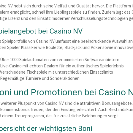
ino NV hebt sich durch seine Vielfalt und Qualität hervor. Die Plattform 
elern ermöglicht, schnell ihre Lieblingsspiele zu finden. Zudem legt da
tige Lizenz und den Einsatz moderner Verschlüsselungstechnologien ge
pielangebot bei Casino NV
 Spielportfolio von Casino NV umfasst eine beeindruckende Auswahl an
den Spieler Klassiker wie Roulette, Blackjack und Poker sowie innovat
Über 1000 Spielautomaten von renommierten Softwareanbietern
Live-Casino mit echten Dealern für ein authentisches Spielerlebnis
Verschiedene Tischspiele mit unterschiedlichen Einsatzlimits
Regelmäßige Turniere und Sonderaktionen
oni und Promotionen bei Casino 
 weiterer Pluspunkt von Casino NV sind die attraktiven Bonusangebote.
llkommensbonus freuen, der den Einstieg erleichtert. Auch Bestandsku
d einem Treueprogramm, das für zusätzliche Belohnungen sorgt.
bersicht der wichtigsten Boni