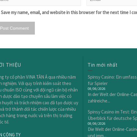
Save my name, email, and website in this browser for the next time I c
ỚI THIỆU
Tin mới nhất
ng ty cổ phần VINA TÂN Á qua nhiều năm
Spinsy Casino: Ein umfas
h nghiệm. Với quy trình kiểm soát theo
für Spieler
08/06/2026
u chuẩn ISO cùng với đội ngũ cán bộ nhân
In der Welt der Online-Cas
n được đào tạo chuyên sâu làm việc có
zahlreiche...
 huyết và trách nhiệm cao đã tạo được uy
 và trở thành đối tác chiến lược của nhiều
Spinsy Casino im Test: E
ch hàng trong nước và trên thị trường
Überblick für deutsche Sp
c tế.
08/06/2026
Die Welt der Online-Casin
N CÔNG TY
und imm...