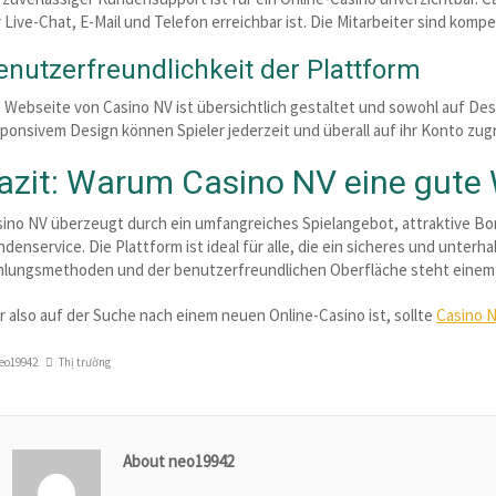
 Live-Chat, E-Mail und Telefon erreichbar ist. Die Mitarbeiter sind kom
enutzerfreundlichkeit der Plattform
 Webseite von Casino NV ist übersichtlich gestaltet und sowohl auf Des
ponsivem Design können Spieler jederzeit und überall auf ihr Konto zugr
azit: Warum Casino NV eine gute 
ino NV überzeugt durch ein umfangreiches Spielangebot, attraktive Bo
denservice. Die Plattform ist ideal für alle, die ein sicheres und unte
hlungsmethoden und der benutzerfreundlichen Oberfläche steht einem 
 also auf der Suche nach einem neuen Online-Casino ist, sollte
Casino 
eo19942
Thị trường
About neo19942