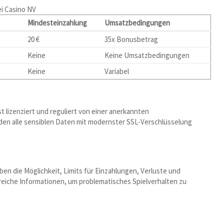
i Casino NV
Mindesteinzahlung
Umsatzbedingungen
20 €
35x Bonusbetrag
Keine
Keine Umsatzbedingungen
Keine
Variabel
ist lizenziert und reguliert von einer anerkannten
den alle sensiblen Daten mit modernster SSL-Verschlüsselung
ben die Möglichkeit, Limits für Einzahlungen, Verluste und
freiche Informationen, um problematisches Spielverhalten zu