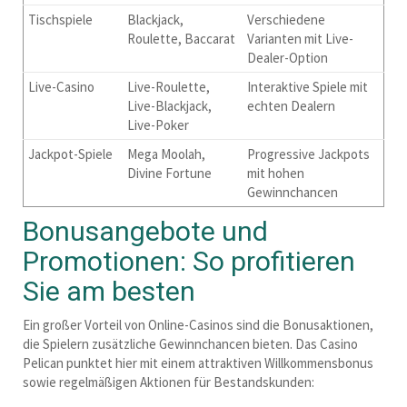
Tischspiele
Blackjack,
Verschiedene
Roulette, Baccarat
Varianten mit Live-
Dealer-Option
Live-Casino
Live-Roulette,
Interaktive Spiele mit
Live-Blackjack,
echten Dealern
Live-Poker
Jackpot-Spiele
Mega Moolah,
Progressive Jackpots
Divine Fortune
mit hohen
Gewinnchancen
Bonusangebote und
Promotionen: So profitieren
Sie am besten
Ein großer Vorteil von Online-Casinos sind die Bonusaktionen,
die Spielern zusätzliche Gewinnchancen bieten. Das Casino
Pelican punktet hier mit einem attraktiven Willkommensbonus
sowie regelmäßigen Aktionen für Bestandskunden: