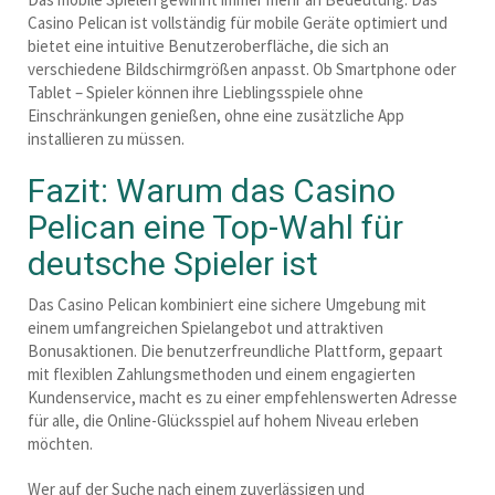
Casino Pelican ist vollständig für mobile Geräte optimiert und
bietet eine intuitive Benutzeroberfläche, die sich an
verschiedene Bildschirmgrößen anpasst. Ob Smartphone oder
Tablet – Spieler können ihre Lieblingsspiele ohne
Einschränkungen genießen, ohne eine zusätzliche App
installieren zu müssen.
Fazit: Warum das Casino
Pelican eine Top-Wahl für
deutsche Spieler ist
Das Casino Pelican kombiniert eine sichere Umgebung mit
einem umfangreichen Spielangebot und attraktiven
Bonusaktionen. Die benutzerfreundliche Plattform, gepaart
mit flexiblen Zahlungsmethoden und einem engagierten
Kundenservice, macht es zu einer empfehlenswerten Adresse
für alle, die Online-Glücksspiel auf hohem Niveau erleben
möchten.
Wer auf der Suche nach einem zuverlässigen und