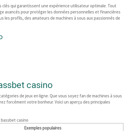
s clés qui garantissent une expérience utilisateur optimale. Tout
tage avancés pour protéger les données personnelles et financières
ous les profils, des amateurs de machines à sous aux passionnés de
o
bassbet casino
catégories de jeux en ligne. Que vous soyez fan de machines à sous
erez forcément votre bonheur. Voici un aperçu des principales
 bassbet casino
Exemples populaires