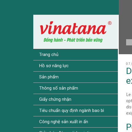
Trang chủ
07
Hồ sơ năng lực
D
Sản phẩm
e
Thông số sản phẩm
Le 
Giấy chứng nhận
op
dis
Tiêu chuẩn quy định ngành bao bì
exi
Công nghệ sản xuất in ấn
P