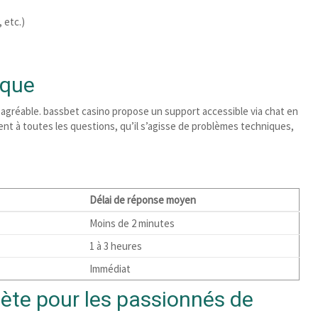
 etc.)
ique
u agréable. bassbet casino propose un support accessible via chat en
nt à toutes les questions, qu’il s’agisse de problèmes techniques,
Délai de réponse moyen
Moins de 2 minutes
1 à 3 heures
Immédiat
ète pour les passionnés de