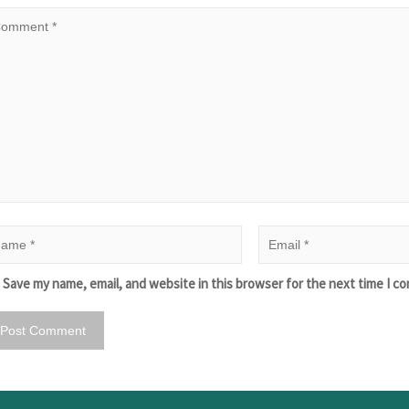
Save my name, email, and website in this browser for the next time I c