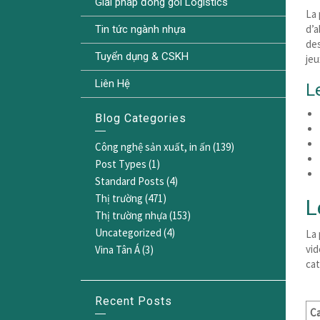
Giải pháp đóng gói Logistics
La 
d’a
Tin tức ngành nhựa
des
Tuyển dụng & CSKH
jeu
Liên Hệ
L
Blog Categories
Công nghệ sản xuất, in ấn
(139)
Post Types
(1)
Standard Posts
(4)
Thị trường
(471)
L
Thị trường nhựa
(153)
Uncategorized
(4)
La 
vid
Vina Tân Á
(3)
cat
Recent Posts
Ca