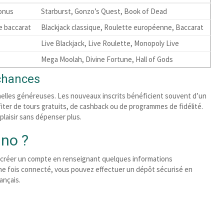
bonus
Starburst, Gonzo’s Quest, Book of Dead
le baccarat
Blackjack classique, Roulette européenne, Baccarat
Live Blackjack, Live Roulette, Monopoly Live
Mega Moolah, Divine Fortune, Hall of Gods
 chances
nelles généreuses. Les nouveaux inscrits bénéficient souvent d’un
fiter de tours gratuits, de cashback ou de programmes de fidélité.
plaisir sans dépenser plus.
no ?
 de créer un compte en renseignant quelques informations
 Une fois connecté, vous pouvez effectuer un dépôt sécurisé en
ançais.