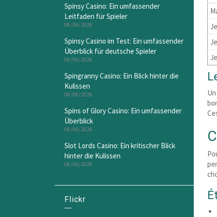
Spinsy Casino: Ein umfassender
Ma
Leitfaden für Spieler
08/06/2026
Je
Spinsy Casino im Test: Ein umfassender
Je
Überblick für deutsche Spieler
Je
08/06/2026
L
Spingranny Casino: Ein Blick hinter die
Kulissen
Un 
08/06/2026
bon
Spins of Glory Casino: Ein umfassender
Ces
Überblick
08/06/2026
C
Slot Lords Casino: Ein kritischer Blick
Pou
hinter die Kulissen
per
08/06/2026
cho
É
Flickr