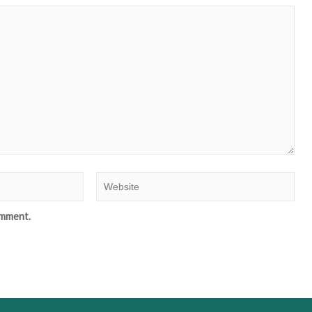
omment.