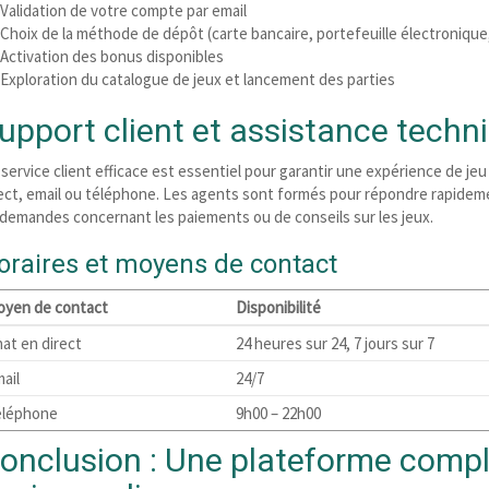
Validation de votre compte par email
Choix de la méthode de dépôt (carte bancaire, portefeuille électronique,
Activation des bonus disponibles
Exploration du catalogue de jeux et lancement des parties
upport client et assistance techn
service client efficace est essentiel pour garantir une expérience de je
ect, email ou téléphone. Les agents sont formés pour répondre rapideme
demandes concernant les paiements ou de conseils sur les jeux.
oraires et moyens de contact
oyen de contact
Disponibilité
at en direct
24 heures sur 24, 7 jours sur 7
ail
24/7
éléphone
9h00 – 22h00
onclusion : Une plateforme compl