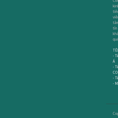
Cô
kin
tiê
viê
tâm
tín
khá
quố
TÊ
- 
Á
- T
CO
- T
- M
Cop