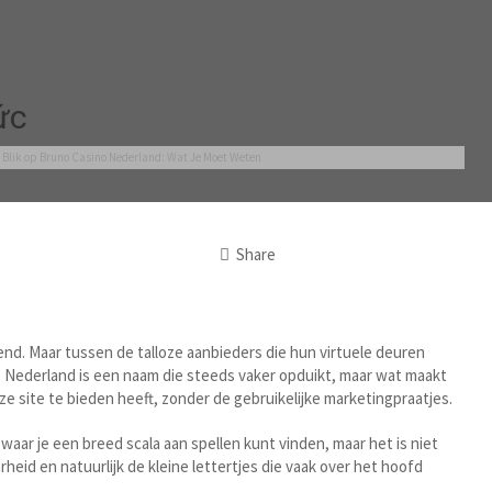
ức
e Blik op Bruno Casino Nederland: Wat Je Moet Weten
Share
end. Maar tussen de talloze aanbieders die hun virtuele deuren
o Nederland is een naam die steeds vaker opduikt, maar wat maakt
e site te bieden heeft, zonder de gebruikelijke marketingpraatjes.
waar je een breed scala aan spellen kunt vinden, maar het is niet
heid en natuurlijk de kleine lettertjes die vaak over het hoofd