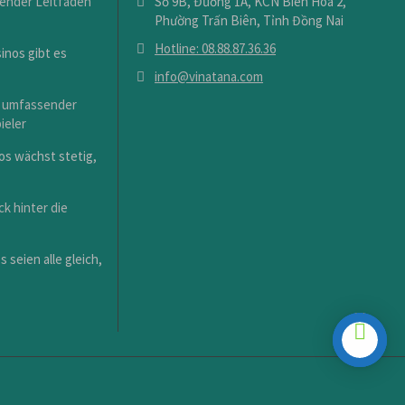
sender Leitfaden
Số 9B, Đường 1A, KCN Biên Hoà 2,
Phường Trấn Biên, Tỉnh Đồng Nai
Hotline: 08.88.87.36.36
inos gibt es
info@vinatana.com
in umfassender
ieler
os wächst stetig,
ck hinter die
 seien alle gleich,