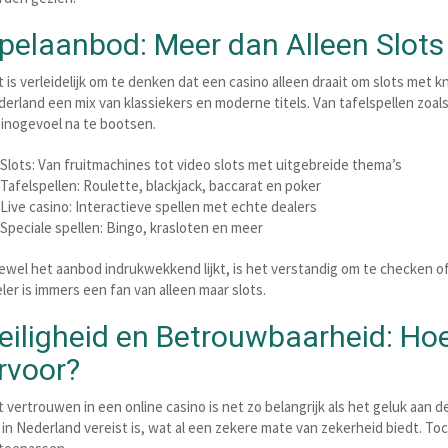
pelaanbod: Meer dan Alleen Slots
 is verleidelijk om te denken dat een casino alleen draait om slots met 
erland een mix van klassiekers en moderne titels. Van tafelspellen zoals
inogevoel na te bootsen.
Slots: Van fruitmachines tot video slots met uitgebreide thema’s
Tafelspellen: Roulette, blackjack, baccarat en poker
Live casino: Interactieve spellen met echte dealers
Speciale spellen: Bingo, krasloten en meer
wel het aanbod indrukwekkend lijkt, is het verstandig om te checken of 
ler is immers een fan van alleen maar slots.
eiligheid en Betrouwbaarheid: Ho
rvoor?
 vertrouwen in een online casino is net zo belangrijk als het geluk aan 
 in Nederland vereist is, wat al een zekere mate van zekerheid biedt. To