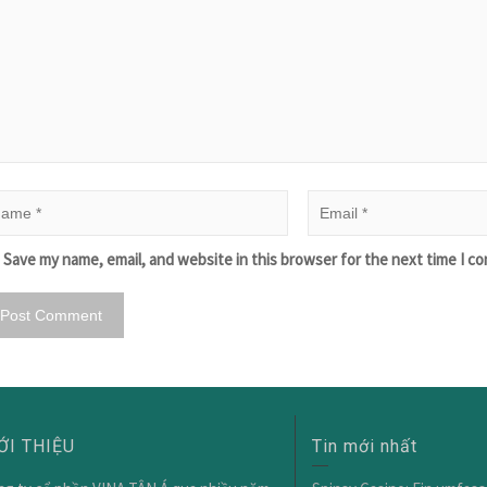
Save my name, email, and website in this browser for the next time I c
ỚI THIỆU
Tin mới nhất