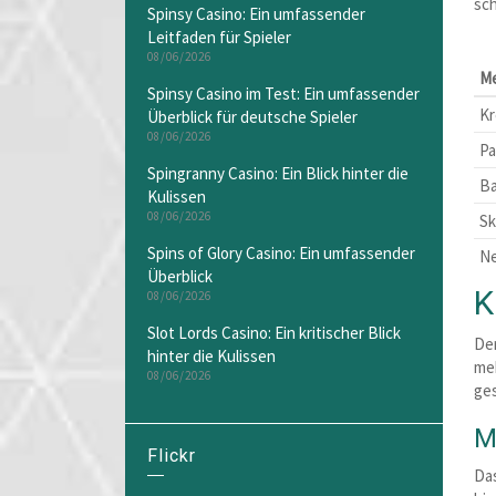
sch
Spinsy Casino: Ein umfassender
Leitfaden für Spieler
08/06/2026
M
Spinsy Casino im Test: Ein umfassender
Kr
Überblick für deutsche Spieler
08/06/2026
Pa
Spingranny Casino: Ein Blick hinter die
B
Kulissen
08/06/2026
Skr
Spins of Glory Casino: Ein umfassender
Ne
Überblick
K
08/06/2026
Slot Lords Casino: Ein kritischer Blick
Der
hinter die Kulissen
meh
08/06/2026
ges
M
Flickr
Das