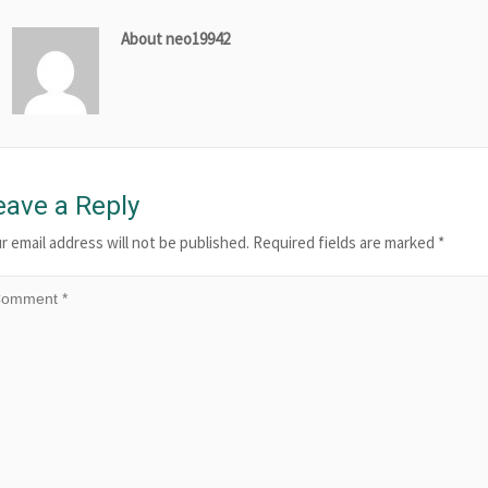
About neo19942
eave a Reply
r email address will not be published.
Required fields are marked
*