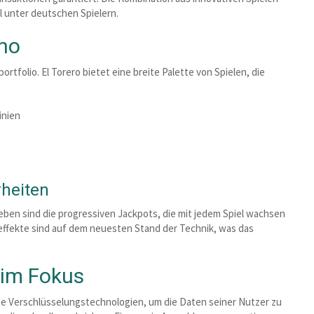
 unter deutschen Spielern.
ino
ortfolio. El Torero bietet eine breite Palette von Spielen, die
inien
rheiten
ben sind die progressiven Jackpots, die mit jedem Spiel wachsen
effekte sind auf dem neuesten Stand der Technik, was das
 im Fokus
nste Verschlüsselungstechnologien, um die Daten seiner Nutzer zu