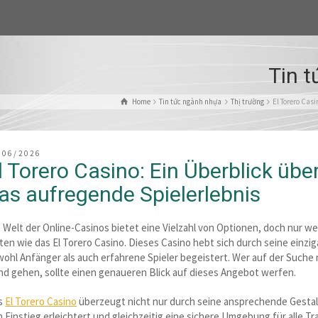
Tin t
Home
Tin tức ngành nhựa
Thị trường
El Torero Cas
/06/2026
l Torero Casino: Ein Überblick übe
as aufregende Spielerlebnis
 Welt der Online-Casinos bietet eine Vielzahl von Optionen, doch nur w
ten wie das El Torero Casino. Dieses Casino hebt sich durch seine einzi
ohl Anfänger als auch erfahrene Spieler begeistert. Wer auf der Suche
d gehen, sollte einen genaueren Blick auf dieses Angebot werfen.
s
El Torero Casino
überzeugt nicht nur durch seine ansprechende Gestal
 Einstieg erleichtert und gleichzeitig eine sichere Umgebung für alle T