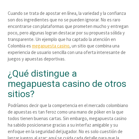
Cuando se trata de apostar en línea, la variedad y la confianza
son dos ingredientes que no se pueden ignorar. No es raro
encontrarse con plataformas que prometen mucho y entregan
poco, pero algunas logran destacar por su propuesta sólida y
transparente. Un ejemplo que ha captado la atención en
Colombia es
megapuesta casino
, un sitio que combina una
experiencia de usuario sencilla con una oferta interesante de
juegos y apuestas deportivas.
¿Qué distingue a
megapuesta casino de otros
sitios?
Podríamos decir que la competencia en el mercado colombiano
de apuestas es tan feroz como una mano de póker en la que
todos tienen buenas cartas. Sin embargo, megapuesta casino
ha sabido posicionarse gracias a su interfaz amigable y su
enfoque en la seguridad del jugador. No es solo cuestión de
lanzar juegos al azar; aquí se cuida cada detalle para que la