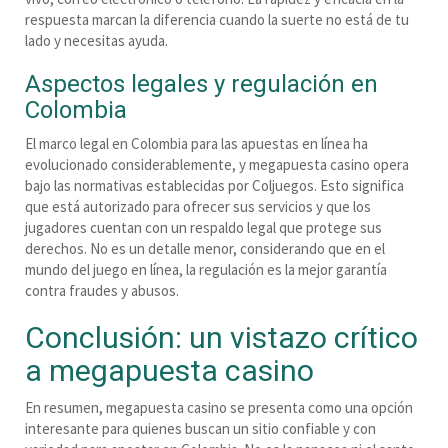
respuesta marcan la diferencia cuando la suerte no está de tu
lado y necesitas ayuda.
Aspectos legales y regulación en
Colombia
El marco legal en Colombia para las apuestas en línea ha
evolucionado considerablemente, y megapuesta casino opera
bajo las normativas establecidas por Coljuegos. Esto significa
que está autorizado para ofrecer sus servicios y que los
jugadores cuentan con un respaldo legal que protege sus
derechos. No es un detalle menor, considerando que en el
mundo del juego en línea, la regulación es la mejor garantía
contra fraudes y abusos.
Conclusión: un vistazo crítico
a megapuesta casino
En resumen, megapuesta casino se presenta como una opción
interesante para quienes buscan un sitio confiable y con