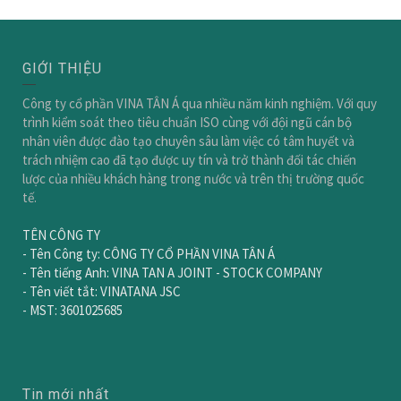
GIỚI THIỆU
Công ty cổ phần VINA TÂN Á qua nhiều năm kinh nghiệm. Với quy
trình kiểm soát theo tiêu chuẩn ISO cùng với đội ngũ cán bộ
nhân viên được đào tạo chuyên sâu làm việc có tâm huyết và
trách nhiệm cao đã tạo được uy tín và trở thành đối tác chiến
lược của nhiều khách hàng trong nước và trên thị trường quốc
tế.
TÊN CÔNG TY
- Tên Công ty: CÔNG TY CỔ PHẦN VINA TÂN Á
- Tên tiếng Anh: VINA TAN A JOINT - STOCK COMPANY
- Tên viết tắt: VINATANA JSC
- MST: 3601025685
Tin mới nhất