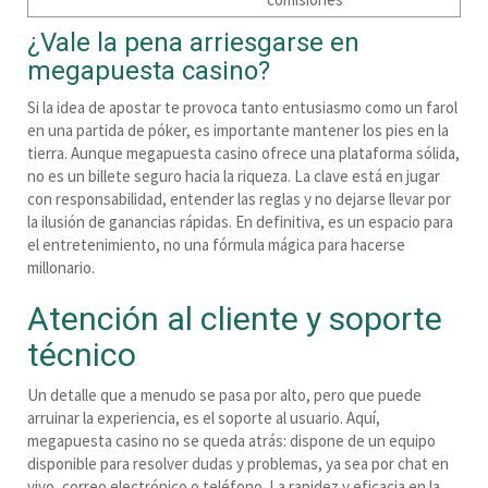
¿Vale la pena arriesgarse en
megapuesta casino?
Si la idea de apostar te provoca tanto entusiasmo como un farol
en una partida de póker, es importante mantener los pies en la
tierra. Aunque megapuesta casino ofrece una plataforma sólida,
no es un billete seguro hacia la riqueza. La clave está en jugar
con responsabilidad, entender las reglas y no dejarse llevar por
la ilusión de ganancias rápidas. En definitiva, es un espacio para
el entretenimiento, no una fórmula mágica para hacerse
millonario.
Atención al cliente y soporte
técnico
Un detalle que a menudo se pasa por alto, pero que puede
arruinar la experiencia, es el soporte al usuario. Aquí,
megapuesta casino no se queda atrás: dispone de un equipo
disponible para resolver dudas y problemas, ya sea por chat en
vivo, correo electrónico o teléfono. La rapidez y eficacia en la