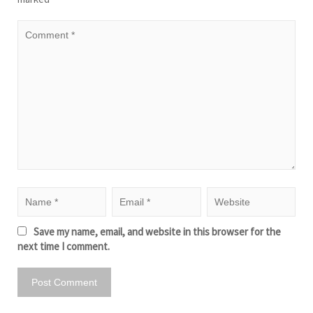
Save my name, email, and website in this browser for the
next time I comment.