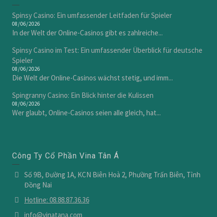
Spinsy Casino: Ein umfassender Leitfaden für Spieler
08/06/2026
In der Welt der Online-Casinos gibt es zahlreiche...
Spinsy Casino im Test: Ein umfassender Überblick für deutsche
Spieler
08/06/2026
Die Welt der Online-Casinos wächst stetig, und imm...
Spingranny Casino: Ein Blick hinter die Kulissen
08/06/2026
Wer glaubt, Online-Casinos seien alle gleich, hat...
Công Ty Cổ Phần Vina Tân Á
Số 9B, Đường 1A, KCN Biên Hoà 2, Phường Trấn Biên, Tỉnh
Đồng Nai
Hotline: 08.88.87.36.36
info@vinatana.com