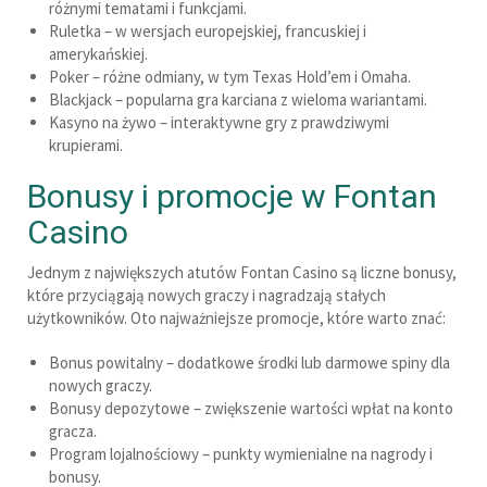
różnymi tematami i funkcjami.
Ruletka – w wersjach europejskiej, francuskiej i
amerykańskiej.
Poker – różne odmiany, w tym Texas Hold’em i Omaha.
Blackjack – popularna gra karciana z wieloma wariantami.
Kasyno na żywo – interaktywne gry z prawdziwymi
krupierami.
Bonusy i promocje w Fontan
Casino
Jednym z największych atutów Fontan Casino są liczne bonusy,
które przyciągają nowych graczy i nagradzają stałych
użytkowników. Oto najważniejsze promocje, które warto znać:
Bonus powitalny – dodatkowe środki lub darmowe spiny dla
nowych graczy.
Bonusy depozytowe – zwiększenie wartości wpłat na konto
gracza.
Program lojalnościowy – punkty wymienialne na nagrody i
bonusy.