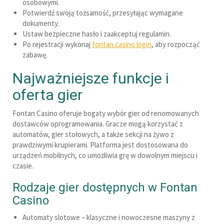
osobowymi.
Potwierdź swoją tożsamość, przesyłając wymagane
dokumenty.
Ustaw bezpieczne hasło i zaakceptuj regulamin.
Po rejestracji wykonaj
fontan casino login
, aby rozpocząć
zabawę.
Najważniejsze funkcje i
oferta gier
Fontan Casino oferuje bogaty wybór gier od renomowanych
dostawców oprogramowania. Gracze mogą korzystać z
automatów, gier stołowych, a także sekcji na żywo z
prawdziwymi krupierami. Platforma jest dostosowana do
urządzeń mobilnych, co umożliwia grę w dowolnym miejscu i
czasie.
Rodzaje gier dostępnych w Fontan
Casino
Automaty slotowe – klasyczne i nowoczesne maszyny z