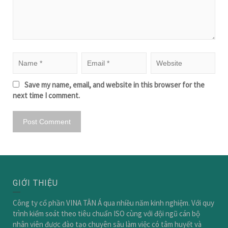
Save my name, email, and website in this browser for the
next time I comment.
GIỚI THIỆU
Công ty cổ phần VINA TÂN Á qua nhiều năm kinh nghiệm. Với quy
trình kiểm soát theo tiêu chuẩn ISO cùng với đội ngũ cán bộ
nhân viên được đào tạo chuyên sâu làm việc có tâm huyết và