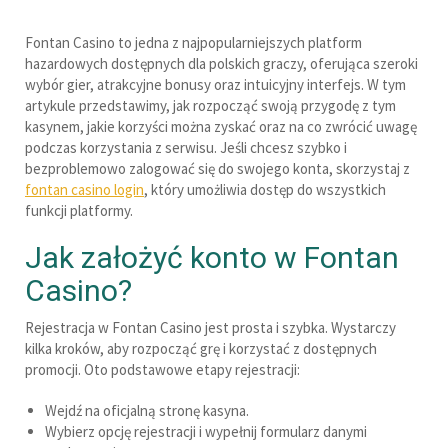
Fontan Casino to jedna z najpopularniejszych platform
hazardowych dostępnych dla polskich graczy, oferująca szeroki
wybór gier, atrakcyjne bonusy oraz intuicyjny interfejs. W tym
artykule przedstawimy, jak rozpocząć swoją przygodę z tym
kasynem, jakie korzyści można zyskać oraz na co zwrócić uwagę
podczas korzystania z serwisu. Jeśli chcesz szybko i
bezproblemowo zalogować się do swojego konta, skorzystaj z
fontan casino login
, który umożliwia dostęp do wszystkich
funkcji platformy.
Jak założyć konto w Fontan
Casino?
Rejestracja w Fontan Casino jest prosta i szybka. Wystarczy
kilka kroków, aby rozpocząć grę i korzystać z dostępnych
promocji. Oto podstawowe etapy rejestracji:
Wejdź na oficjalną stronę kasyna.
Wybierz opcję rejestracji i wypełnij formularz danymi