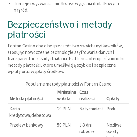
Turnieje i wyzwania – możliwość wygrania dodatkowych
nagród.
Bezpieczeństwo i metody
płatności
Fontan Casino dba o bezpieczeństwo swoich użytkowników,
stosując nowoczesne technologie szyfrowania danych i
transparentne zasady działania. Platforma oferuje różnorodne
metody płatności, które umożliwiają szybkie i bezpieczne
wpłaty oraz wypłaty środków.
Popularne metody płatności w Fontan Casino
Minimalna
Czas
Metoda płatności
wpłata
realizacji
Opłaty
Karta
20 PLN
Natychmiast
Brak
kredytowa/debetowa
Przelew bankowy
50 PLN
1-3 dni
Możliwe
robocze
opłaty