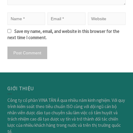
Save my name, email, and website in this browser for the
next time I comment.
GIỚI THIỆU
Công ty cổ phần VINA TÂN Á qua nhiều năm kinh nghiệm. Với quy
trình kiểm soát theo tiêu chuẩn ISO cùng với đội ngũ cán bộ
nhân viên được đào tạo chuyên sâu làm việc có tâm huyết và
trách nhiệm cao đã tạo được uy tín và trở thành đối tác chiến
lược của nhiều khách hàng trong nước và trên thị trường quốc
tế.