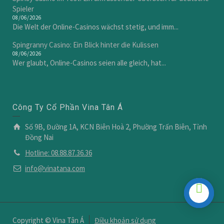
Spieler
08/06/2026
Die Welt der Online-Casinos wächst stetig, und imm...
Spingranny Casino: Ein Blick hinter die Kulissen
08/06/2026
Wer glaubt, Online-Casinos seien alle gleich, hat...
Công Ty Cổ Phần Vina Tân Á
Số 9B, Đường 1A, KCN Biên Hoà 2, Phường Trấn Biên, Tỉnh
Đồng Nai
Hotline: 08.88.87.36.36
info@vinatana.com
Copyright © Vina Tân Á
Điều khoản sử dụng