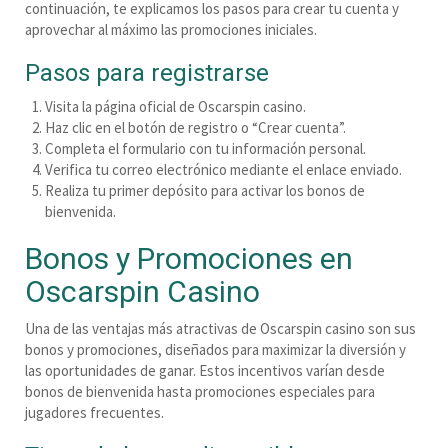
continuación, te explicamos los pasos para crear tu cuenta y
aprovechar al máximo las promociones iniciales.
Pasos para registrarse
Visita la página oficial de Oscarspin casino.
Haz clic en el botón de registro o “Crear cuenta”.
Completa el formulario con tu información personal.
Verifica tu correo electrónico mediante el enlace enviado.
Realiza tu primer depósito para activar los bonos de
bienvenida.
Bonos y Promociones en
Oscarspin Casino
Una de las ventajas más atractivas de Oscarspin casino son sus
bonos y promociones, diseñados para maximizar la diversión y
las oportunidades de ganar. Estos incentivos varían desde
bonos de bienvenida hasta promociones especiales para
jugadores frecuentes.