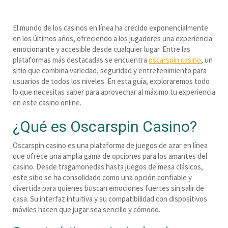
El mundo de los casinos en línea ha crecido exponencialmente
en los últimos años, ofreciendo a los jugadores una experiencia
emocionante y accesible desde cualquier lugar. Entre las
plataformas más destacadas se encuentra
oscarspin casino
, un
sitio que combina variedad, seguridad y entretenimiento para
usuarios de todos los niveles. En esta guía, exploraremos todo
lo que necesitas saber para aprovechar al máximo tu experiencia
en este casino online.
¿Qué es Oscarspin Casino?
Oscarspin casino es una plataforma de juegos de azar en línea
que ofrece una amplia gama de opciones para los amantes del
casino. Desde tragamonedas hasta juegos de mesa clásicos,
este sitio se ha consolidado como una opción confiable y
divertida para quienes buscan emociones fuertes sin salir de
casa. Su interfaz intuitiva y su compatibilidad con dispositivos
móviles hacen que jugar sea sencillo y cómodo.