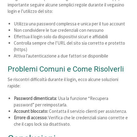
importante seguire alcune semplici regole durante il vegasino
login e l’utilizzo del sito:
Utilizza una password complessa e unica per il tuo account
Non condividere le tue credenziali con nessuno
Effettua il login solo da dispositivi sicuri e affidabili
Controlla sempre che l’URL del sito sia corretto e protetto
(https)
Attiva l’autenticazione a due fattori se disponibile
Problemi Comuni e Come Risolverli
Se riscontri difficoltà durante il login, ecco alcune soluzioni
rapide:
Password dimenticata:
Usa la funzione “Recupera
password” per reimpostarla.
Account bloccato:
Contatta il servizio clienti per assistenza.
Errore di accesso:
Verifica che le credenziali siano corrette e
che il caps lock sia disattivato.