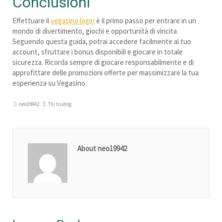
Conclusioni
Effettuare il
vegasino login
è il primo passo per entrare in un
mondo di divertimento, giochi e opportunità di vincita.
Seguendo questa guida, potrai accedere facilmente al tuo
account, sfruttare i bonus disponibili e giocare in totale
sicurezza. Ricorda sempre di giocare responsabilmente e di
approfittare delle promozioni offerte per massimizzare la tua
esperienza su Vegasino.
neo19942
Thị trường
About neo19942