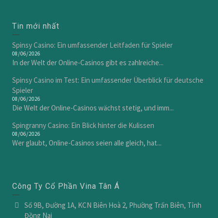
Tin mới nhất
Spinsy Casino: Ein umfassender Leitfaden für Spieler
08/06/2026
In der Welt der Online-Casinos gibt es zahlreiche...
Spinsy Casino im Test: Ein umfassender Überblick für deutsche
Spieler
08/06/2026
Die Welt der Online-Casinos wächst stetig, und imm...
Spingranny Casino: Ein Blick hinter die Kulissen
08/06/2026
Wer glaubt, Online-Casinos seien alle gleich, hat...
Công Ty Cổ Phần Vina Tân Á
Số 9B, Đường 1A, KCN Biên Hoà 2, Phường Trấn Biên, Tỉnh
Đồng Nai