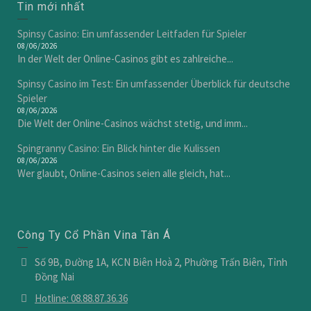
Tin mới nhất
Spinsy Casino: Ein umfassender Leitfaden für Spieler
08/06/2026
In der Welt der Online-Casinos gibt es zahlreiche...
Spinsy Casino im Test: Ein umfassender Überblick für deutsche
Spieler
08/06/2026
Die Welt der Online-Casinos wächst stetig, und imm...
Spingranny Casino: Ein Blick hinter die Kulissen
08/06/2026
Wer glaubt, Online-Casinos seien alle gleich, hat...
Công Ty Cổ Phần Vina Tân Á
Số 9B, Đường 1A, KCN Biên Hoà 2, Phường Trấn Biên, Tỉnh
Đồng Nai
Hotline: 08.88.87.36.36