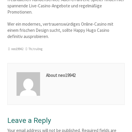
spannende Live-Casino-Angebote und regelmäßige
Promotionen.
Wer ein modernes, vertrauenswürdiges Online-Casino mit
einem frischen Design sucht, sollte Happy Hugo Casino
definitiv ausprobieren.
neo19942
Thị trường
About neo19942
Leave a Reply
Your email address will not be published.
Required fields are