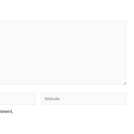
omment.