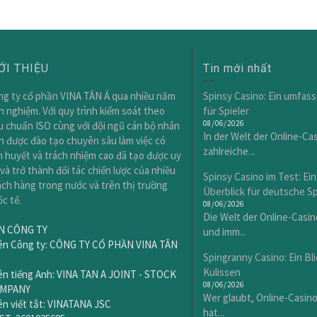
ỚI THIỆU
Tin mới nhất
ng ty cổ phần VINA TÂN Á qua nhiều năm
Spinsy Casino: Ein umfas
h nghiệm. Với quy trình kiểm soát theo
für Spieler
08/06/2026
u chuẩn ISO cùng với đội ngũ cán bộ nhân
In der Welt der Online-Cas
n được đào tạo chuyên sâu làm việc có
zahlreiche...
 huyết và trách nhiệm cao đã tạo được uy
 và trở thành đối tác chiến lược của nhiều
Spinsy Casino im Test: E
ch hàng trong nước và trên thị trường
Überblick für deutsche Sp
c tế.
08/06/2026
Die Welt der Online-Casin
N CÔNG TY
und imm...
Tên Công ty: CÔNG TY CỔ PHẦN VINA TÂN
Spingranny Casino: Ein Bli
Kulissen
ên tiếng Anh: VINA TAN A JOINT - STOCK
08/06/2026
MPANY
Wer glaubt, Online-Casinos
ên viết tắt: VINATANA JSC
hat...