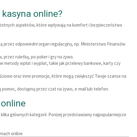
 kasyna online?
stotnych aspektów, które wpływają na komfort i bezpieczeństwo
ną przez odpowiedni organ regulacyjny, np. Ministerstwo Finansów
przez ruletkę, po poker i gry na żywo.
 metody wpłat i wypłat, takie jak przelewy bankowe, karty czy
ściowe oraz inne promocje, które mogą zwiększyć Twoje szanse na
pomoc, dostępną przez czat na żywo, e-mail lub telefon.
 online
 kilka głównych kategorii. Poniżej przedstawiamy najpopularniejsze
ynach online