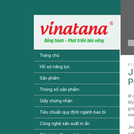
Trang chủ
07
Hồ sơ năng lực
J
Sản phẩm
P
Thông số sản phẩm
W o
Giấy chứng nhận
Wy
gra
Tiêu chuẩn quy định ngành bao bì
mie
Công nghệ sản xuất in ấn
Je
sze