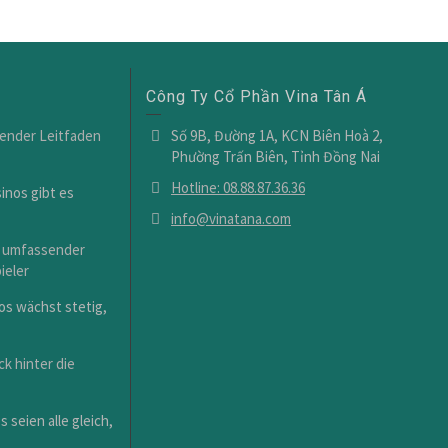
Công Ty Cổ Phần Vina Tân Á
sender Leitfaden
Số 9B, Đường 1A, KCN Biên Hoà 2,
Phường Trấn Biên, Tỉnh Đồng Nai
Hotline: 08.88.87.36.36
inos gibt es
info@vinatana.com
in umfassender
ieler
os wächst stetig,
ck hinter die
 seien alle gleich,