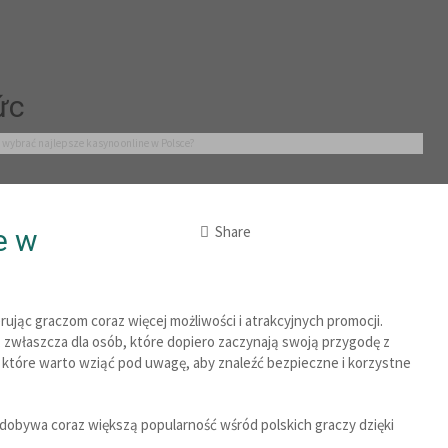
ức
 wybrać najlepsze kasyno online w Polsce?
Share
e w
rując graczom coraz więcej możliwości i atrakcyjnych promocji.
właszcza dla osób, które dopiero zaczynają swoją przygodę z
 które warto wziąć pod uwagę, aby znaleźć bezpieczne i korzystne
zdobywa coraz większą popularność wśród polskich graczy dzięki