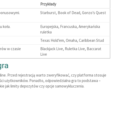
Przykłady
 bonusowymi.
Starburst, Book of Dead, Gonzo’s Quest
u koła.
Europejska, Francuska, Amerykańska
ruletka
Texas Hold’em, Omaha, Caribbean Stud
rów w czasie
Blackjack Live, Ruletka Live, Baccarat
Live
gra
ne. Przed rejestracją warto zweryfikować, czy platforma stosuje
ci użytkowników. Ponadto, odpowiedzialna gra to podstawa –
kie jak limity depozytów czy opcje samowykluczenia.