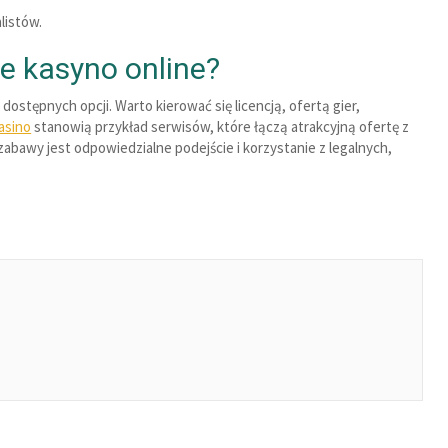
listów.
e kasyno online?
dostępnych opcji. Warto kierować się licencją, ofertą gier,
asino
stanowią przykład serwisów, które łączą atrakcyjną ofertę z
abawy jest odpowiedzialne podejście i korzystanie z legalnych,