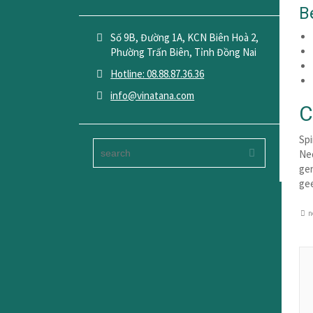
B
Số 9B, Đường 1A, KCN Biên Hoà 2,
Phường Trấn Biên, Tỉnh Đồng Nai
Hotline: 08.88.87.36.36
info@vinatana.com
C
Spi
Ned
gen
ge
n