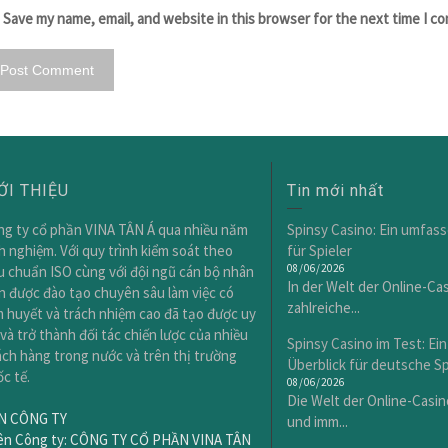
Save my name, email, and website in this browser for the next time I c
ỚI THIỆU
Tin mới nhất
ng ty cổ phần VINA TÂN Á qua nhiều năm
Spinsy Casino: Ein umfas
h nghiệm. Với quy trình kiểm soát theo
für Spieler
08/06/2026
u chuẩn ISO cùng với đội ngũ cán bộ nhân
In der Welt der Online-Cas
n được đào tạo chuyên sâu làm việc có
zahlreiche...
 huyết và trách nhiệm cao đã tạo được uy
 và trở thành đối tác chiến lược của nhiều
Spinsy Casino im Test: E
ch hàng trong nước và trên thị trường
Überblick für deutsche Sp
c tế.
08/06/2026
Die Welt der Online-Casin
N CÔNG TY
und imm...
Tên Công ty: CÔNG TY CỔ PHẦN VINA TÂN