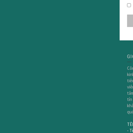
GI
Cô
kin
tiê
viê
tâm
tín
khá
quố
TÊ
- 