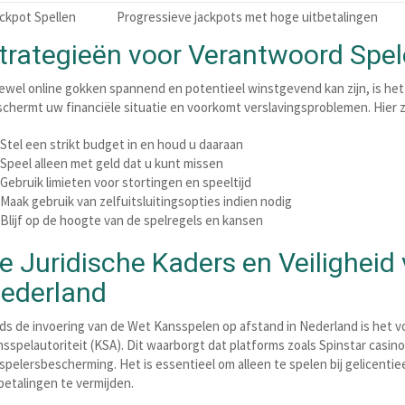
ckpot Spellen
Progressieve jackpots met hoge uitbetalingen
trategieën voor Verantwoord Spe
wel online gokken spannend en potentieel winstgevend kan zijn, is het 
chermt uw financiële situatie en voorkomt verslavingsproblemen. Hier z
Stel een strikt budget in en houd u daaraan
Speel alleen met geld dat u kunt missen
Gebruik limieten voor stortingen en speeltijd
Maak gebruik van zelfuitsluitingsopties indien nodig
Blijf op de hoogte van de spelregels en kansen
e Juridische Kaders en Veiligheid 
ederland
ds de invoering van de Wet Kansspelen op afstand in Nederland is het v
sspelautoriteit (KSA). Dit waarborgt dat platforms zoals Spinstar casino 
spelersbescherming. Het is essentieel om alleen te spelen bij gelicenti
betalingen te vermijden.