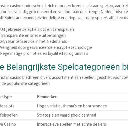
nstar casino onderscheidt zich door een breed scala aan spellen, aantre
tform is volledig gelicenseerd en voldoet aan de strenge Nederlandse r
dt Spinstar een mobielvriendelijke ervaring, waardoor spelers altijd en 
Uitgebreide selectie slots en tafelspellen
Transparante en snelle uitbetalingen
24/7 klantenservice in het Nederlands
Veiligheid door geavanceerde encryptietechnologie
Regelmatige promoties en loyaliteitsprogramma’s
e Belangrijkste Spelcategorieën bi
nstar casino biedt een divers assortiment aan spellen, geschikt voor zow
 de populairste categorieën:
eltype
Kenmerken
deoslots
Hoge variatie, thema’s en bonusrondes
felspellen
Strategie en vaardigheid centraal
ve Casino
Interactieve spellen met echte dealers