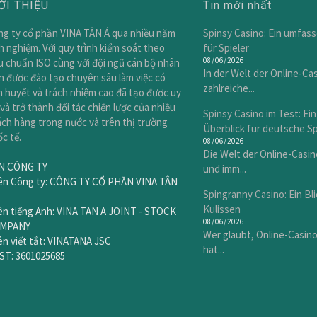
ỚI THIỆU
Tin mới nhất
ng ty cổ phần VINA TÂN Á qua nhiều năm
Spinsy Casino: Ein umfas
h nghiệm. Với quy trình kiểm soát theo
für Spieler
08/06/2026
u chuẩn ISO cùng với đội ngũ cán bộ nhân
In der Welt der Online-Cas
n được đào tạo chuyên sâu làm việc có
zahlreiche...
 huyết và trách nhiệm cao đã tạo được uy
 và trở thành đối tác chiến lược của nhiều
Spinsy Casino im Test: E
ch hàng trong nước và trên thị trường
Überblick für deutsche Sp
c tế.
08/06/2026
Die Welt der Online-Casin
N CÔNG TY
und imm...
Tên Công ty: CÔNG TY CỔ PHẦN VINA TÂN
Spingranny Casino: Ein Bli
Kulissen
ên tiếng Anh: VINA TAN A JOINT - STOCK
08/06/2026
MPANY
Wer glaubt, Online-Casinos
ên viết tắt: VINATANA JSC
hat...
ST: 3601025685