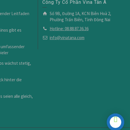
Công Ty Cổ Phần Vina Tân Á
sender Leitfaden
Số 9B, Đường 1A, KCN Biên Hoà 2,
Phường Trấn Biên, Tỉnh Đồng Nai
Hotline: 08.88.87.36.36
inos gibt es
info@vinatana.com
in umfassender
ieler
os wächst stetig,
ck hinter die
 seien alle gleich,