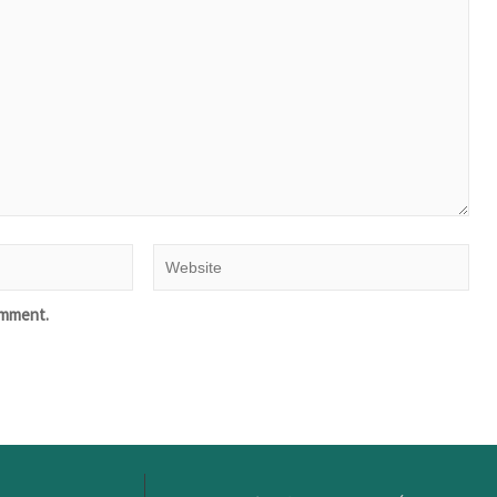
omment.