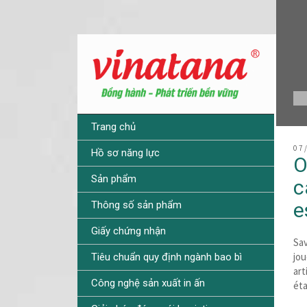
Trang chủ
07
Hồ sơ năng lực
O
Sản phẩm
c
e
Thông số sản phẩm
Giấy chứng nhận
Sav
jou
Tiêu chuẩn quy định ngành bao bì
art
Công nghệ sản xuất in ấn
ét