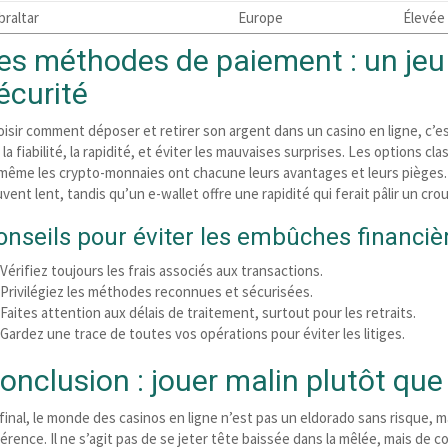
braltar
Europe
Élevée
es méthodes de paiement : un jeu d
écurité
isir comment déposer et retirer son argent dans un casino en ligne, c’es
 la fiabilité, la rapidité, et éviter les mauvaises surprises. Les options 
même les crypto-monnaies ont chacune leurs avantages et leurs pièges. 
vent lent, tandis qu’un e-wallet offre une rapidité qui ferait pâlir un crou
onseils pour éviter les embûches financiè
Vérifiez toujours les frais associés aux transactions.
Privilégiez les méthodes reconnues et sécurisées.
Faites attention aux délais de traitement, surtout pour les retraits.
Gardez une trace de toutes vos opérations pour éviter les litiges.
onclusion : jouer malin plutôt que
final, le monde des casinos en ligne n’est pas un eldorado sans risque, m
férence. Il ne s’agit pas de se jeter tête baissée dans la mêlée, mais de c