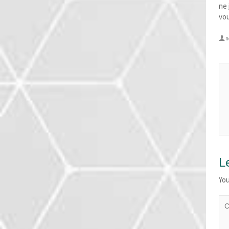
ne 
vou
n
L
You