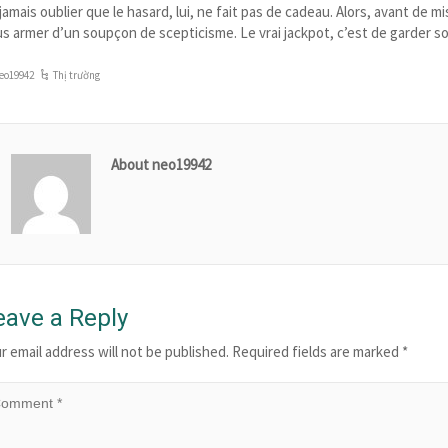
jamais oublier que le hasard, lui, ne fait pas de cadeau. Alors, avant de
s armer d’un soupçon de scepticisme. Le vrai jackpot, c’est de garder son 
eo19942
Thị trường
About neo19942
eave a Reply
r email address will not be published.
Required fields are marked
*