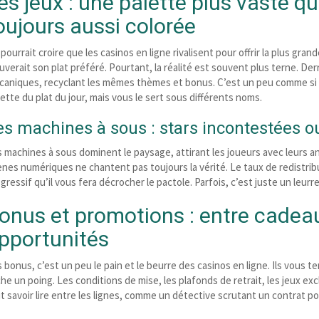
es jeux : une palette plus vaste qu
oujours aussi colorée
pourrait croire que les casinos en ligne rivalisent pour offrir la plus gr
uverait son plat préféré. Pourtant, la réalité est souvent plus terne. D
aniques, recyclant les mêmes thèmes et bonus. C’est un peu comme si vo
ette du plat du jour, mais vous le sert sous différents noms.
es machines à sous : stars incontestées o
 machines à sous dominent le paysage, attirant les joueurs avec leurs an
ènes numériques ne chantent pas toujours la vérité. Le taux de redistribu
gressif qu’il vous fera décrocher le pactole. Parfois, c’est juste un leur
onus et promotions : entre cadea
pportunités
 bonus, c’est un peu le pain et le beurre des casinos en ligne. Ils vous 
he un poing. Les conditions de mise, les plafonds de retrait, les jeux e
t savoir lire entre les lignes, comme un détective scrutant un contrat po