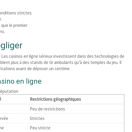
ditions strictes.
e.
 que le premier.
ns.
gliger
ot. Les casinos en ligne sérieux investissent dans des technologies de
lent plus à des stands de tir ambulants qu’à des temples du jeu. Il
tifications avant de déposer un centime.
sino en ligne
réputation
é
Restrictions géographiques
Peu de restrictions
levée
Strictes
ne
Peu stricte