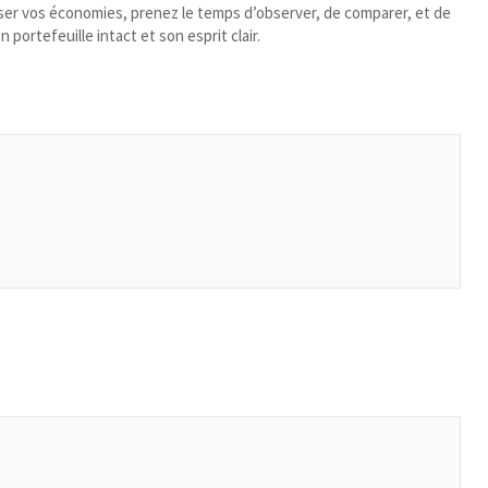
 miser vos économies, prenez le temps d’observer, de comparer, et de
portefeuille intact et son esprit clair.