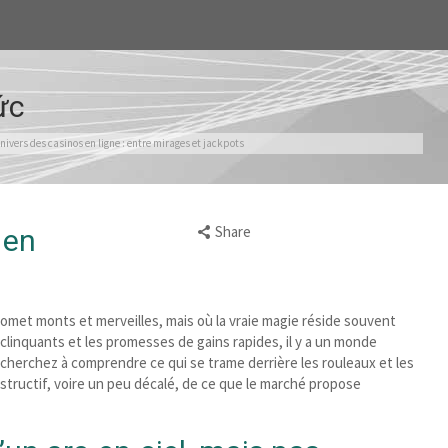
ức
nivers des casinos en ligne : entre mirages et jackpots
Share
 en
romet monts et merveilles, mais où la vraie magie réside souvent
clinquants et les promesses de gains rapides, il y a un monde
s cherchez à comprendre ce qui se trame derrière les rouleaux et les
nstructif, voire un peu décalé, de ce que le marché propose