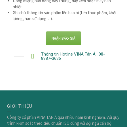
Đóng miệng bao bằng dây thừng, dây kẽm hoặc máy hàn
nhiệt.
Ghi chú thông tin sản phẩm lên bao bì (tên thực phẩm, khối
lượng, hạn sử dụng…).
NHẬN BÁO GIÁ
Thông tin Hotline VINA Tân Á : 08-
8887-3636
GIỚI THIỆU
Công ty cổ phần VINA TÂN Á qua nhiều năm kinh nghiệm. Với quy
trình kiểm soát theo tiêu chuẩn ISO cùng với đội ngũ cán bộ