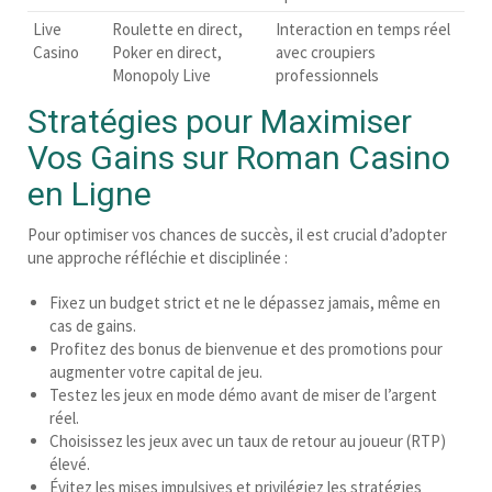
Live
Roulette en direct,
Interaction en temps réel
Casino
Poker en direct,
avec croupiers
Monopoly Live
professionnels
Stratégies pour Maximiser
Vos Gains sur Roman Casino
en Ligne
Pour optimiser vos chances de succès, il est crucial d’adopter
une approche réfléchie et disciplinée :
Fixez un budget strict et ne le dépassez jamais, même en
cas de gains.
Profitez des bonus de bienvenue et des promotions pour
augmenter votre capital de jeu.
Testez les jeux en mode démo avant de miser de l’argent
réel.
Choisissez les jeux avec un taux de retour au joueur (RTP)
élevé.
Évitez les mises impulsives et privilégiez les stratégies