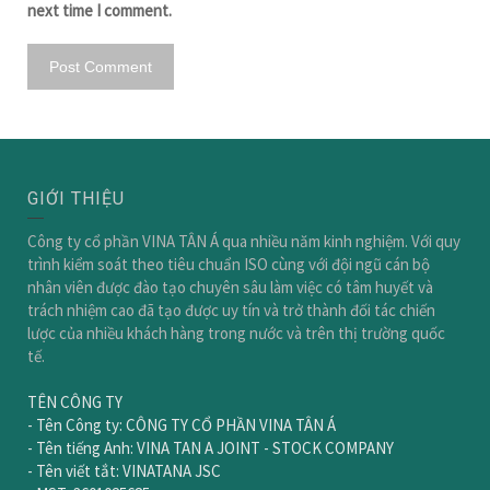
next time I comment.
GIỚI THIỆU
Công ty cổ phần VINA TÂN Á qua nhiều năm kinh nghiệm. Với quy
trình kiểm soát theo tiêu chuẩn ISO cùng với đội ngũ cán bộ
nhân viên được đào tạo chuyên sâu làm việc có tâm huyết và
trách nhiệm cao đã tạo được uy tín và trở thành đối tác chiến
lược của nhiều khách hàng trong nước và trên thị trường quốc
tế.
TÊN CÔNG TY
- Tên Công ty: CÔNG TY CỔ PHẦN VINA TÂN Á
- Tên tiếng Anh: VINA TAN A JOINT - STOCK COMPANY
- Tên viết tắt: VINATANA JSC