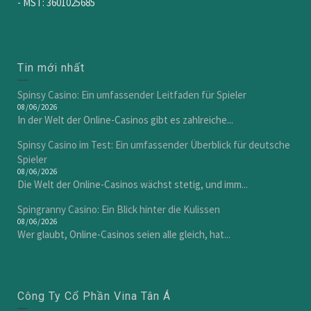
- MST: 3601025685
Tin mới nhất
Spinsy Casino: Ein umfassender Leitfaden für Spieler
08/06/2026
In der Welt der Online-Casinos gibt es zahlreiche...
Spinsy Casino im Test: Ein umfassender Überblick für deutsche
Spieler
08/06/2026
Die Welt der Online-Casinos wächst stetig, und imm...
Spingranny Casino: Ein Blick hinter die Kulissen
08/06/2026
Wer glaubt, Online-Casinos seien alle gleich, hat...
Công Ty Cổ Phần Vina Tân Á