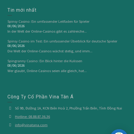
Tin mới nhất
Spinsy Casino: Ein umfassender Leitfaden für Spieler
08/06/2026
In der Welt der Online-Casinos gibt es zahlreiche...
Spinsy Casino im Test: Ein umfassender Überblick für deutsche Spieler
08/06/2026
Die Welt der Online-Casinos wächst stetig, und imm...
Spingranny Casino: Ein Blick hinter die Kulissen
08/06/2026
Wer glaubt, Online-Casinos seien alle gleich, hat...
Công Ty Cổ Phần Vina Tân Á
Số 9B, Đường 1A, KCN Biên Hoà 2, Phường Trấn Biên, Tỉnh Đồng Nai
Hotline: 08.88.87.36.36
info@vinatana.com