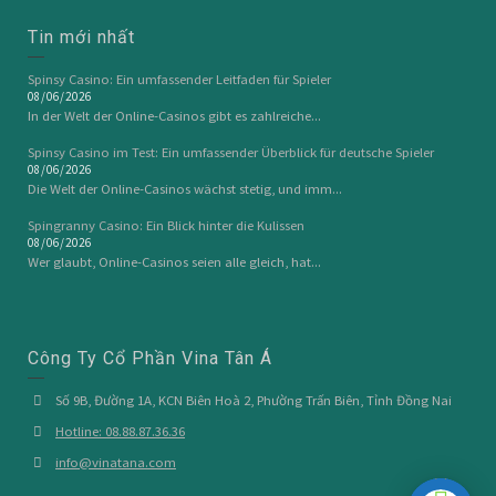
Tin mới nhất
Spinsy Casino: Ein umfassender Leitfaden für Spieler
08/06/2026
In der Welt der Online-Casinos gibt es zahlreiche...
Spinsy Casino im Test: Ein umfassender Überblick für deutsche Spieler
08/06/2026
Die Welt der Online-Casinos wächst stetig, und imm...
Spingranny Casino: Ein Blick hinter die Kulissen
08/06/2026
Wer glaubt, Online-Casinos seien alle gleich, hat...
Công Ty Cổ Phần Vina Tân Á
Số 9B, Đường 1A, KCN Biên Hoà 2, Phường Trấn Biên, Tỉnh Đồng Nai
Hotline: 08.88.87.36.36
info@vinatana.com