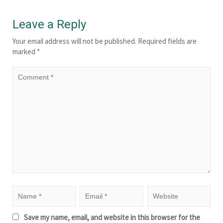
Leave a Reply
Your email address will not be published.
Required fields are
marked
*
Save my name, email, and website in this browser for the