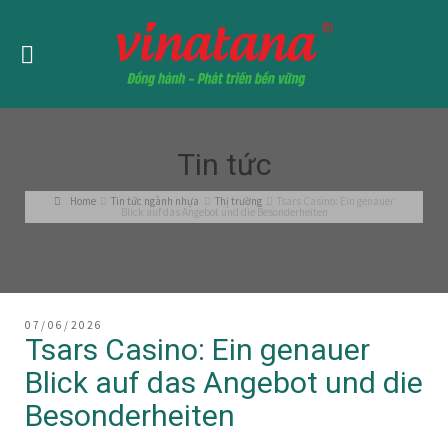
Tin tức
Home
Tin tức ngành nhựa
Thị trường
Tsars Casino: Ein genauer
Blick auf das Angebot und die Besonderheiten
07/06/2026
Tsars Casino: Ein genauer
Blick auf das Angebot und die
Besonderheiten