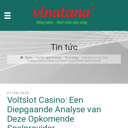
Tin tức
Home
Tin tức ngành nhựa
Thị trường
Voltslot Casino: Een
Diepgaande Analyse van Deze Opkomende Spelprovider
07/06/2026
Voltslot Casino: Een
Diepgaande Analyse van
Deze Opkomende