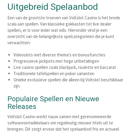
Uitgebreid Spelaanbod
Een van de grootste troeven van Voltslot Casino is het brede
scala aan spellen. Van klassieke gokkasten tot live dealer
spellen, er is voor ieder wat wils. Hieronder vind je een
overzicht van de belangrijkste spelcategorieën die je kunt
verwachten:
Videoslots met diverse thema’s en bonusfuncties
Progressieve jackpots met hoge uitbetalingen
Live casino spellen zoals blackjack, roulette en baccarat
Traditionele tafelspellen en poker varianten
Unieke exclusieve spellen die alleen bij Voltslot beschikbaar
zijn
Populaire Spellen en Nieuwe
Releases
Voltslot Casino werkt nauw samen met gerenommeerde
softwareontwikkelaars om regelmatig nieuwe titels uit te
brengen. Dit zorgt ervoor dat het spelaanbod fris en actueel