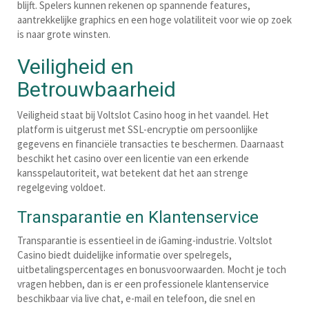
blijft. Spelers kunnen rekenen op spannende features,
aantrekkelijke graphics en een hoge volatiliteit voor wie op zoek
is naar grote winsten.
Veiligheid en
Betrouwbaarheid
Veiligheid staat bij Voltslot Casino hoog in het vaandel. Het
platform is uitgerust met SSL-encryptie om persoonlijke
gegevens en financiële transacties te beschermen. Daarnaast
beschikt het casino over een licentie van een erkende
kansspelautoriteit, wat betekent dat het aan strenge
regelgeving voldoet.
Transparantie en Klantenservice
Transparantie is essentieel in de iGaming-industrie. Voltslot
Casino biedt duidelijke informatie over spelregels,
uitbetalingspercentages en bonusvoorwaarden. Mocht je toch
vragen hebben, dan is er een professionele klantenservice
beschikbaar via live chat, e-mail en telefoon, die snel en