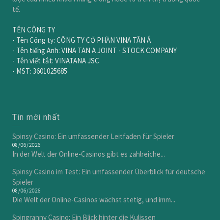
tế.
TÊN CÔNG TY
- Tên Công ty: CÔNG TY CỔ PHẦN VINA TÂN Á
- Tên tiếng Anh: VINA TAN A JOINT - STOCK COMPANY
- Tên viết tắt: VINATANA JSC
- MST: 3601025685
Tin mới nhất
Spinsy Casino: Ein umfassender Leitfaden für Spieler
08/06/2026
In der Welt der Online-Casinos gibt es zahlreiche...
Spinsy Casino im Test: Ein umfassender Überblick für deutsche
Spieler
08/06/2026
Die Welt der Online-Casinos wächst stetig, und imm...
Spingranny Casino: Ein Blick hinter die Kulissen