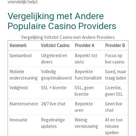
vriendelijk helpt.
Vergelijking met Andere
Populaire Casino Providers
Vergelijking Voltslot Casino met Andere Providers
Kenmerk
Voltslot Casino
Provider A
Provider B
Spelaanbod
Uitgebreid en
Beperkt tot
Focus op
divers
slots
live casino
Mobiele
Volledig
Beperkte
Goed, maar
ondersteuning
geoptimaliseerd
functionaliteit
traag laden
Veiligheid
SSL + licentie
SSL, geen
Licentie,
licentie
geen SSL
Klantenservice
24/7 live chat
Beperkte
Geen live
uren
chat
Innovatie
Regelmatige
Weinig
Af en toe
updates
vernieuwing
nieuwe
spellen