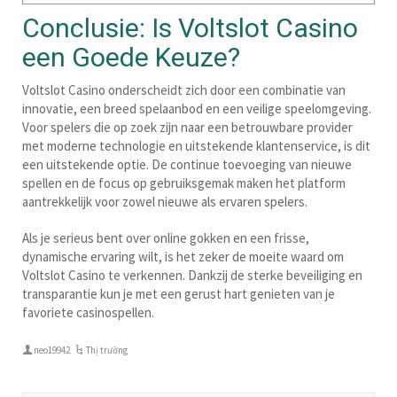
Conclusie: Is Voltslot Casino
een Goede Keuze?
Voltslot Casino onderscheidt zich door een combinatie van
innovatie, een breed spelaanbod en een veilige speelomgeving.
Voor spelers die op zoek zijn naar een betrouwbare provider
met moderne technologie en uitstekende klantenservice, is dit
een uitstekende optie. De continue toevoeging van nieuwe
spellen en de focus op gebruiksgemak maken het platform
aantrekkelijk voor zowel nieuwe als ervaren spelers.
Als je serieus bent over online gokken en een frisse,
dynamische ervaring wilt, is het zeker de moeite waard om
Voltslot Casino te verkennen. Dankzij de sterke beveiliging en
transparantie kun je met een gerust hart genieten van je
favoriete casinospellen.
neo19942
Thị trường