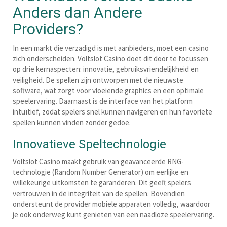
Anders dan Andere
Providers?
In een markt die verzadigd is met aanbieders, moet een casino
zich onderscheiden. Voltslot Casino doet dit door te focussen
op drie kernaspecten: innovatie, gebruiksvriendelijkheid en
veiligheid. De spellen zijn ontworpen met de nieuwste
software, wat zorgt voor vloeiende graphics en een optimale
speelervaring. Daarnaast is de interface van het platform
intuïtief, zodat spelers snel kunnen navigeren en hun favoriete
spellen kunnen vinden zonder gedoe.
Innovatieve Speltechnologie
Voltslot Casino maakt gebruik van geavanceerde RNG-
technologie (Random Number Generator) om eerlijke en
willekeurige uitkomsten te garanderen. Dit geeft spelers
vertrouwen in de integriteit van de spellen. Bovendien
ondersteunt de provider mobiele apparaten volledig, waardoor
je ook onderweg kunt genieten van een naadloze speelervaring.